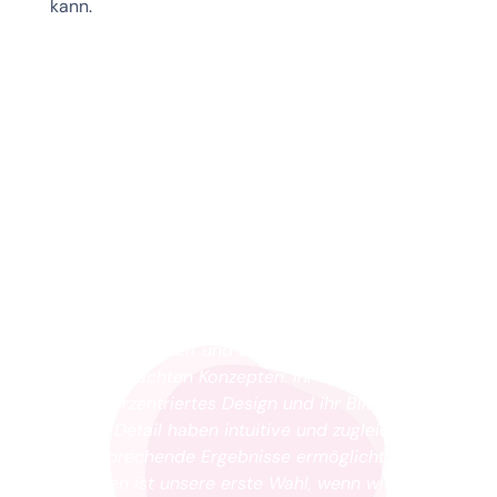
kann. 
"Vivien war eine große Bereicherung für 
unsere Projekte. Sie überzeugte mit ihrer 
schnellen Auffassungsgabe, absoluter 
Verlässlichkeit und detailliert 
durchdachten Konzepten. Ihr Gespür für 
nutzerzentriertes Design und ihr Blick 
fürs Detail haben intuitive und zugleich 
ansprechende Ergebnisse ermöglicht. 
Vivien ist unsere erste Wahl, wenn wir 